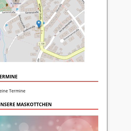
ERMINE
eine Termine
NSERE MASKOTTCHEN