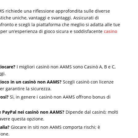
MS richiede una riflessione approfondita sulle diverse
stiche uniche, vantaggi e svantaggi. Assicurati di
nfronto e scegli la piattaforma che meglio si adatta alle tue
e per un’esperienza di gioco sicura e soddisfacente
casino
giocare?
I migliori casinò non AAMS sono Casinò A, B e C,
gi.
gioco in un casinò non AAMS?
Scegli casinò con licenze
per garantire la sicurezza.
osi?
Sì, in genere i casinò non AAMS offrono bonus di
e PayPal nei casinò non AAMS?
Dipende dal casinò; molti
 avere questa opzione.
alia?
Giocare in siti non AAMS comporta rischi; è
ione.