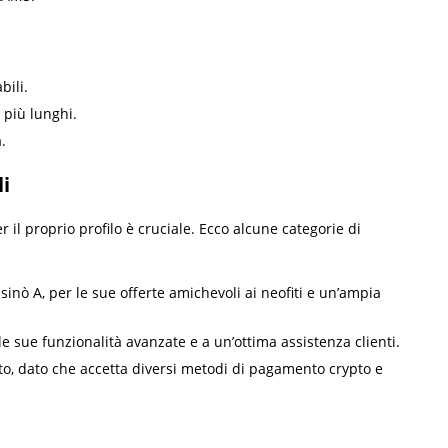
bili.
 più lunghi.
.
li
il proprio profilo è cruciale. Ecco alcune categorie di
nò A, per le sue offerte amichevoli ai neofiti e un’ampia
le sue funzionalità avanzate e a un’ottima assistenza clienti.
to, dato che accetta diversi metodi di pagamento crypto e