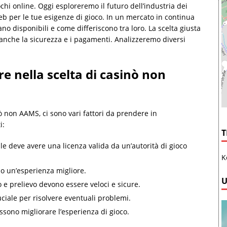
chi online. Oggi esploreremo il futuro dell’industria dei
eb per le tue esigenze di gioco. In un mercato in continua
no disponibili e come differiscono tra loro. La scelta giusta
 anche la sicurezza e i pagamenti. Analizzeremo diversi
e nella scelta di casinò non
nò non AAMS, ci sono vari fattori da prendere in
i:
T
ile deve avere una licenza valida da un’autorità di gioco
K
no un’esperienza migliore.
U
 e prelievo devono essere veloci e sicure.
ciale per risolvere eventuali problemi.
sono migliorare l’esperienza di gioco.