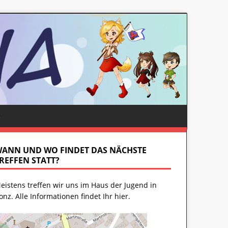
S
ANN UND WO FINDET DAS NÄCHSTE
REFFEN STATT?
eistens treffen wir uns im Haus der Jugend in
onz. Alle Informationen findet Ihr
hier
.