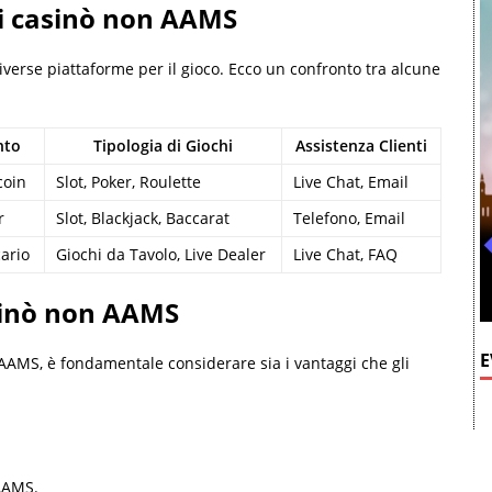
 di casinò non AAMS
diverse piattaforme per il gioco. Ecco un confronto tra alcune
nto
Tipologia di Giochi
Assistenza Clienti
coin
Slot, Poker, Roulette
Live Chat, Email
r
Slot, Blackjack, Baccarat
Telefono, Email
cario
Giochi da Tavolo, Live Dealer
Live Chat, FAQ
sinò non AAMS
E
 AAMS, è fondamentale considerare sia i vantaggi che gli
 AAMS.