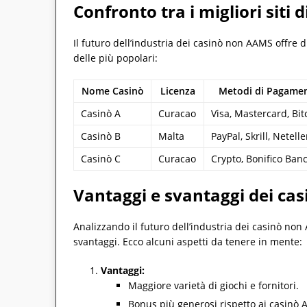
Confronto tra i migliori siti
Il futuro dell’industria dei casinò non AAMS offre 
delle più popolari:
Nome Casinò
Licenza
Metodi di Pagame
Casinò A
Curacao
Visa, Mastercard, Bit
Casinò B
Malta
PayPal, Skrill, Netelle
Casinò C
Curacao
Crypto, Bonifico Ban
Vantaggi e svantaggi dei ca
Analizzando il futuro dell’industria dei casinò non
svantaggi. Ecco alcuni aspetti da tenere in mente:
Vantaggi:
Maggiore varietà di giochi e fornitori.
Bonus più generosi rispetto ai casinò