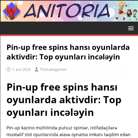
Pin-up free spins hansı oyunlarda
aktivdir: Top oyunları incələyin
1. Juli 2026
Thetubegamer
Pin-up free spins hansı
oyunlarda aktivdir: Top
oyunları incələyin
Pin-up kazino mühitində pulsuz spinlər, istifadəçilərə
müxtəlif slot oyunlarında əlavə oynama imkanı təqdim edən