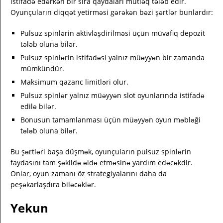
istifadə edərkən bir sıra qaydaları mütləq tələb edir.
Oyunçuların diqqət yetirməsi gərəkən bəzi şərtlər bunlardır:
Pulsuz spinlərin aktivləşdirilməsi üçün müvafiq depozit
tələb oluna bilər.
Pulsuz spinlərin istifadəsi yalnız müəyyən bir zamanda
mümkündür.
Maksimum qazanc limitləri olur.
Pulsuz spinlər yalnız müəyyən slot oyunlarında istifadə
edilə bilər.
Bonusun tamamlanması üçün müəyyən oyun məbləği
tələb oluna bilər.
Bu şərtləri başa düşmək, oyunçuların pulsuz spinlərin
faydasını tam şəkildə əldə etməsinə yardım edəcəkdir.
Onlar, oyun zamanı öz strategiyalarını daha da
peşəkarlaşdıra biləcəklər.
Yekun