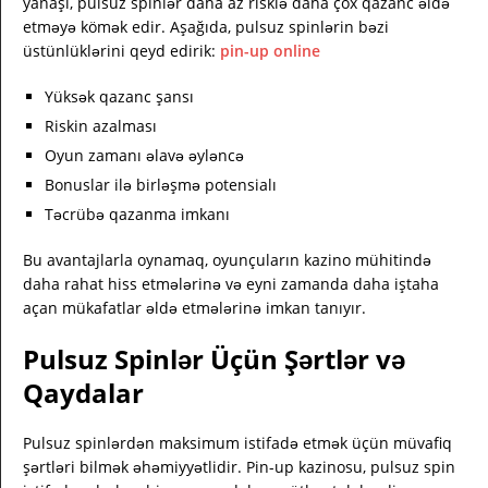
yanaşı, pulsuz spinlər daha az risklə daha çox qazanc əldə
etməyə kömək edir. Aşağıda, pulsuz spinlərin bəzi
üstünlüklərini qeyd edirik:
pin-up online
Yüksək qazanc şansı
Riskin azalması
Oyun zamanı əlavə əyləncə
Bonuslar ilə birləşmə potensialı
Təcrübə qazanma imkanı
Bu avantajlarla oynamaq, oyunçuların kazino mühitində
daha rahat hiss etmələrinə və eyni zamanda daha iştaha
açan mükafatlar əldə etmələrinə imkan tanıyır.
Pulsuz Spinlər Üçün Şərtlər və
Qaydalar
Pulsuz spinlərdən maksimum istifadə etmək üçün müvafiq
şərtləri bilmək əhəmiyyətlidir. Pin-up kazinosu, pulsuz spin