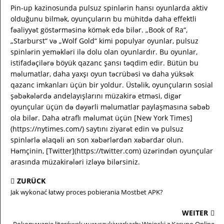
Pin-up kazinosunda pulsuz spinlərin hansı oyunlarda aktiv
olduğunu bilmək, oyunçuların bu mühitdə daha effektli
fəaliyyət göstərməsinə kömək edə bilər. „Book of Ra“,
„Starburst“ və „Wolf Gold“ kimi populyar oyunlar, pulsuz
spinlərin yeməkləri ilə dolu olan oyunlardır. Bu oyunlar,
istifadəçilərə böyük qazanc şansı təqdim edir. Bütün bu
məlumatlar, daha yaxşı oyun təcrübəsi və daha yüksək
qazanc imkanları üçün bir yoldur. Üstəlik, oyunçuların sosial
şəbəkələrdə andelayışlarını müzakirə etməsi, digər
oyunçular üçün də dəyərli məlumatlar paylaşmasına səbəb
ola bilər. Daha ətraflı məlumat üçün [New York Times]
(https://nytimes.com/) saytını ziyarət edin və pulsuz
spinlərlə əlaqəli ən son xəbərlərdən xəbərdar olun.
Həmçinin, [Twitter](https://twitter.com) üzərindən oyunçular
arasında müzakirələri izləyə bilərsiniz.
ZURÜCK
Jak wykonać łatwy proces pobierania Mostbet APK?
WEITER
Pokonywanie literówek w wyszukiwarkach: Wnioski z Kasyno Online