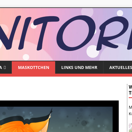
A
MASKOTTCHEN
LINKS UND MEHR
AKTUELLE
W
T
M
K