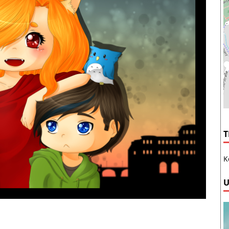
T
K
U